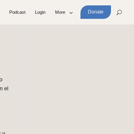
Donate
Podcast
Login
More
o
n el
a
s y