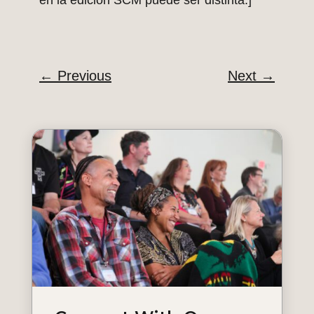
en la edición SCM puede ser distinta.]
←
Previous
Next
→